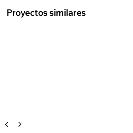
Proyectos similares
MINOT/FLORA
ver proyecto →