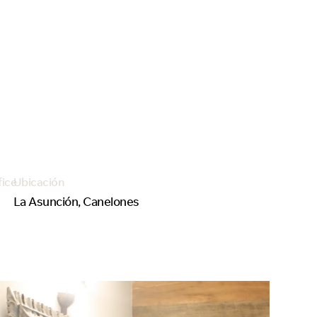
fice
Ubicación
La Asunción, Canelones