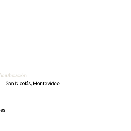
fice
Ubicación
San Nicolás, Montevideo
des