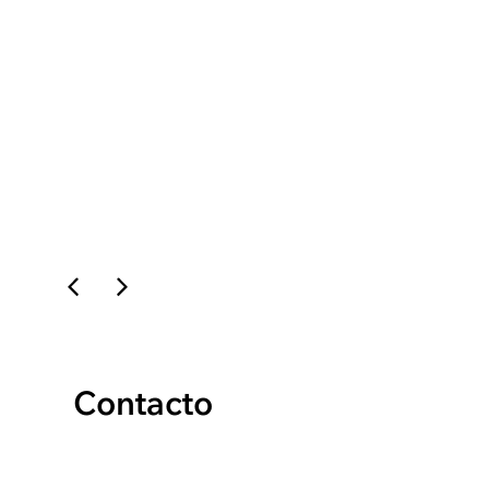
ROMH
ver proyecto →
Contacto