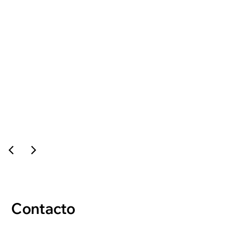
ROMH
ver proyecto →
Contacto