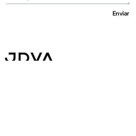
Enviar
Arquitectura | Urbanismo | Diseño
Estudio
Rostand 1577
Instagram
Proyectos
Montevideo, Uruguay
Linkedin
Contacto
+598 2601 6042
Todos los derechos reservados JDVA | 1995 - 2026
Diseño y Desarrollo por SILVESTRE.uy