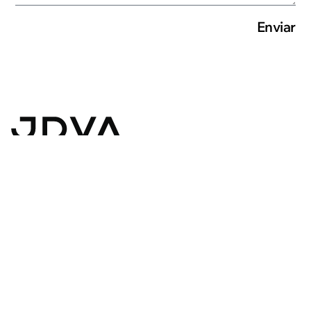
Enviar
Arquitectura | Urbanismo | Diseño
Estudio
Rostand 1577
Instagram
Proyectos
Montevideo, Uruguay
Linkedin
Contacto
+598 2601 6042
Todos los derechos reservados JDVA | 1995 - 2026
Diseño y Desarrollo por SILVESTRE.uy