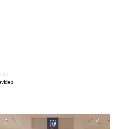
ción
evideo