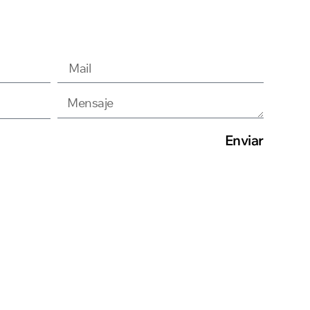
Enviar
tudio
Rostand 1577
Instagram
oyectos
Montevideo, Uruguay
Linkedin
ntacto
+598 2601 6042