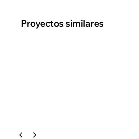
Proyectos similares
ARO3
ver proyecto →